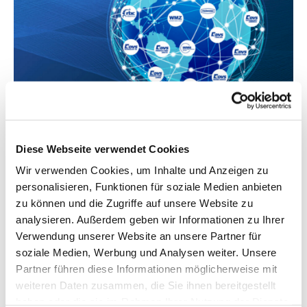
TRADITION UND INNOVATION ENG VERZAHNT
Diese Webseite verwendet Cookies
Marken und Unternehmen
Wir verwenden Cookies, um Inhalte und Anzeigen zu
personalisieren, Funktionen für soziale Medien anbieten
Maschinenbaugeschichte und kreativer Ingenieursgeist -
zu können und die Zugriffe auf unsere Website zu
die
DVS TECHNOLOGY GROUP
verbinden all dies und vieles
analysieren. Außerdem geben wir Informationen zu Ihrer
mehr. Entdecken Sie
unsere 11 Tochterunternehmen und
Verwendung unserer Website an unsere Partner für
ihre Kompetenzbereiche
im Überblick.
soziale Medien, Werbung und Analysen weiter. Unsere
Partner führen diese Informationen möglicherweise mit
weiteren Daten zusammen, die Sie ihnen bereitgestellt
haben oder die sie im Rahmen Ihrer Nutzung der Dienste