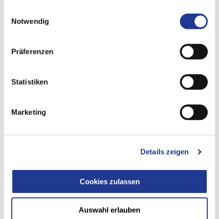
gesammelt haben.
Einwilligungsauswahl
Notwendig
Präferenzen
Statistiken
Marketing
WIR BEWEGEN ZUKUNFT - AUCH IHRE BERUFLICHE
Details zeigen
Ausbildung und Karriere
Cookies zulassen
Ausbildung, Arbeiten und Karriere bei der
DVS TECHNOLOGY
GROUP
und ihren 11 Tochterunternehmen - hier finden Sie
Informationen und offene Stellen.
Auswahl erlauben