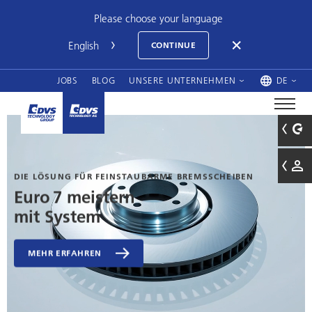
Please choose your language
CONTINUE
JOBS
BLOG
UNSERE UNTERNEHMEN
DE
7 GESCHICHTEN – ZUM VORLESEN, SELBERLESEN, STAUNEN
UND AUSMALEN
Zahni möchte
ein Zahnrad werden
ENTDECKE DIE WELT VON ZAHNI