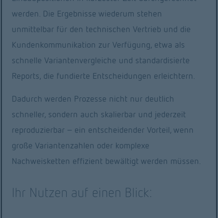
werden. Die Ergebnisse wiederum stehen
unmittelbar für den technischen Vertrieb und die
Das Layout und Format der Excel-Datei bzw.
Kundenkommunikation zur Verfügung, etwa als
der Zellen kann ebenfalls via Script gesetzt
schnelle Variantenvergleiche und standardisierte
werden. Alternativ kann auch eine bereits
Reports, die fundierte Entscheidungen erleichtern.
formatierte Exceldatei als Vorlage eingelesen
Dadurch werden Prozesse nicht nur deutlich
werden. Die Formatierung dieser Vorlage wird
schneller, sondern auch skalierbar und jederzeit
übernommen und es werden nur die Werte in
reproduzierbar – ein entscheidender Vorteil, wenn
den angegebenen Zellen ersetzt bzw. eingefügt.
große Variantenzahlen oder komplexe
Batchbetrieb
Nachweisketten effizient bewältigt werden müssen.
Die Batchfunktion kombiniert die Funktionen 
Ihr Nutzen auf einen Blick:
des Scriptings mit der Möglichkeit, die FVA-