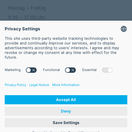
Montag – Freitag
9:00 – 17:00 Uhr
Newsletter
Werden Sie Teil des Netzwerks mit dem Newsletter 
der FVA GmbH.
Abonnieren
Kontakt
FVA GmbH
Lyoner Straße 18
60528 Frankfurt/Main
Tel 
+49 69 6603-1663