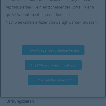
reproduzierbar – ein entscheidender Vorteil, wenn
Integration von
Z
Simulation Hub
große Variantenzahlen oder komplexe
W
FEM-Komponenten
u
Nachweisketten effizient bewältigt werden müssen.
e
r
i
ü
t
©2025 FVA GmbH
c
e
FVA-Workbench kostenfrei testen
k
r
Impressum
AGB
Datenschutz
Haftungsausschluss
Alle FVA-Workbench Features
Sitemap
Zum Newletter anmelden
Öffnungszeiten