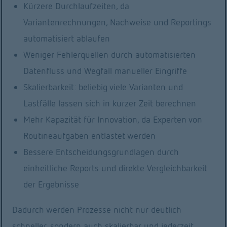
Workbench automatisch starten zu lassen. 
Kürzere Durchlaufzeiten, da
Insbesondere Katalogberechnungen, 
Variantenrechnungen, Nachweise und Reportings
Festigkeitsnachweise oder 
automatisiert ablaufen
Variationsrechnungen, können gescriptet und 
Weniger Fehlerquellen durch automatisierten
damit vollständig automatisiert werden. Somit 
Datenfluss und Wegfall manueller Eingriffe
ist die FVA-Workbench auch innerhalb von 
Skalierbarkeit: beliebig viele Varianten und
firmeninternen Prozess-/Programmketten 
Lastfälle lassen sich in kurzer Zeit berechnen
einsetzbar. Die FVA-Workbench startet ohne 
Mehr Kapazität für Innovation, da Experten von
grafische Oberfläche, führt vordefinierte Scripte 
Routineaufgaben entlastet werden
hintereinander aus, legt die 
Bessere Entscheidungsgrundlagen durch
Berechnungsergebnisse an einem vom 
einheitliche Reports und direkte Vergleichbarkeit
Benutzer vorgegebenen Ort ab und beendet 
der Ergebnisse
sich automatisch.
Dadurch werden Prozesse nicht nur deutlich
schneller, sondern auch skalierbar und jederzeit