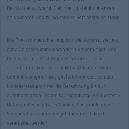
um 1°, führt eine 
Ressourcenaufwand. Gleichzeitig steigt die Anzahl
Gesamtsystemberec
an Varianten und zu prüfenden Betriebsfällen stetig
hnung inklusive 
an.
Verzahnungsanregu
Die FVA-Workbench ermöglicht die Automatisierung
ng durch und gibt 
genau dieser wiederkehrenden Berechnungen und
den maximalen 
Prozessketten. Anstatt jeden Schritt einzeln
Drehwegfehler auf 
auszuführen, können komplette Abläufe definiert
dem Scripting-
und mit wenigen Klicks gestartet werden: von der
Monitor und in 
Modellerstellung über die Berechnung bis zur
einem Diagramm 
automatisierten Ergebnisaufbereitung. Auch externe
aus.
Datenquellen wie Datenbanken, Lastprofile oder
Import und Export von Excel 
Sensordaten können eingebunden und direkt
Daten
verarbeitet werden.