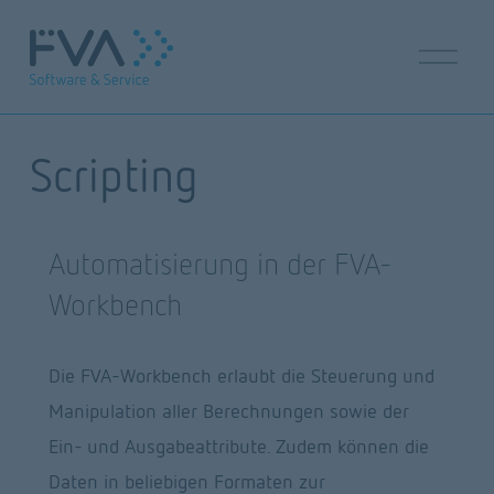
M
e
n
ü
ö
Scripting
f
f
n
e
Automatisierung in der FVA-
n
Workbench
Die FVA-Workbench erlaubt die Steuerung und 
Manipulation aller Berechnungen sowie der 
Ein- und Ausgabeattribute. Zudem können die 
Daten in beliebigen Formaten zur 