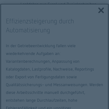
Lastdaten aus Excel und Zurückschreiben 
×
der Ergebnisse in Excel
Effizienzsteigerung durch
Einlesen von Messdaten aus der 
Automatisierung
Produktion und Durchführung einer 
Vergleichsrechnung mit den Sollwerten
In der Getriebeentwicklung fallen viele
Die Ausführung komplexer Aufgaben reduziert 
wiederkehrende Aufgaben an:
sich damit auf einen einzigen Mausklick.
Variantenberechnungen, Anpassung von
Beispielscript
Katalogdaten, Lastprofile, Nachweise, Reportings
Dieses Script erhöht 
oder Export von Fertigungsdaten sowie
in jedem Durchlauf 
Qualitätssicherungs- und Messanweisungen. Werden
den 
diese Arbeitsschritte manuell durchgeführt,
Schrägungswinkel 
entstehen lange Durchlaufzeiten, hohe
einer Stirnradstufe 
Fehleranfälligkeit und ein unnötiger